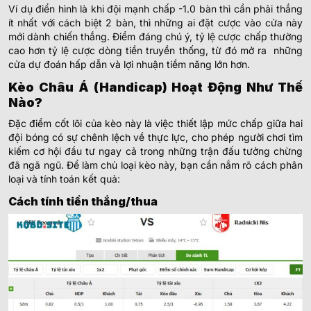
Ví dụ điển hình là khi đội mạnh chấp -1.0 bàn thì cần phải thắng
ít nhất với cách biệt 2 bàn, thì những ai đặt cược vào cửa này
mới dành chiến thắng. Điểm đáng chú ý, tỷ lệ cược chấp thường
cao hơn tỷ lệ cược dòng tiền truyền thống, từ đó mở ra những
cửa dự đoán hấp dẫn và lợi nhuận tiềm năng lớn hơn.
Kèo Châu Á (Handicap) Hoạt Động Như Thế
Nào?
Đặc điểm cốt lõi của kèo này là việc thiết lập mức chấp giữa hai
đội bóng có sự chênh lệch về thực lực, cho phép người chơi tìm
kiếm cơ hội đầu tư ngay cả trong những trận đấu tưởng chừng
đã ngã ngũ. Để làm chủ loại kèo này, bạn cần nắm rõ cách phân
loại và tính toán kết quả:
Cách tính tiền thắng/thua