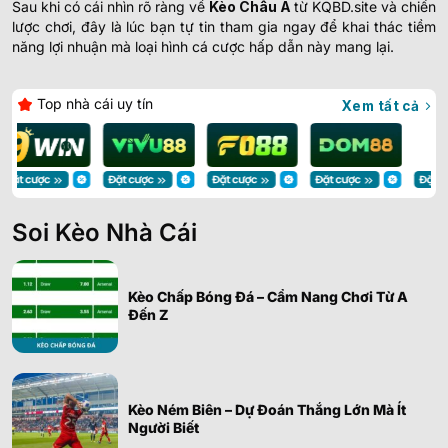
Sau khi có cái nhìn rõ ràng về
Kèo Châu Á
từ KQBD.site và chiến
lược chơi, đây là lúc bạn tự tin tham gia ngay để khai thác tiềm
năng lợi nhuận mà loại hình cá cược hấp dẫn này mang lại.
Top nhà cái uy tín
Xem tất cả
Soi Kèo Nhà Cái
Kèo Chấp Bóng Đá – Cẩm Nang Chơi Từ A
Đến Z
Kèo Ném Biên – Dự Đoán Thắng Lớn Mà Ít
Người Biết