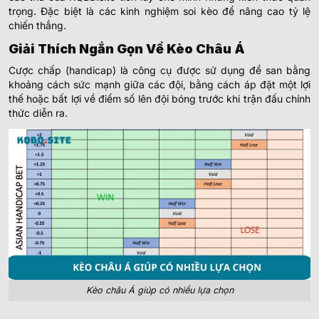
trọng. Đặc biệt là các kinh nghiệm soi kèo để nâng cao tỷ lệ
chiến thắng.
Giải Thích Ngắn Gọn Về Kèo Châu Á
Cược chấp (handicap) là công cụ được sử dụng để san bằng
khoảng cách sức mạnh giữa các đội, bằng cách áp đặt một lợi
thế hoặc bất lợi về điểm số lên đội bóng trước khi trận đấu chính
thức diễn ra.
Kèo châu Á giúp có nhiều lựa chọn