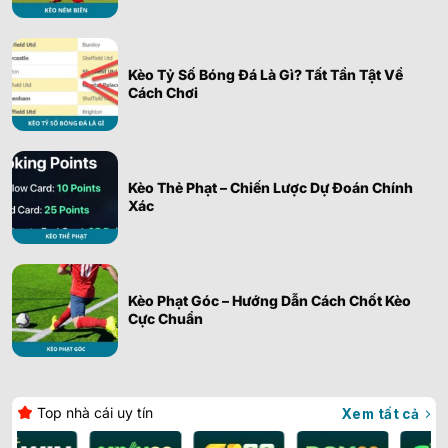
Kèo Tỷ Số Bóng Đá Là Gì? Tất Tần Tật Về
Cách Chơi
Kèo Thẻ Phạt – Chiến Lược Dự Đoán Chính
Xác
Kèo Phạt Góc – Hướng Dẫn Cách Chốt Kèo
Cực Chuẩn
Top nhà cái uy tín
Xem tất cả