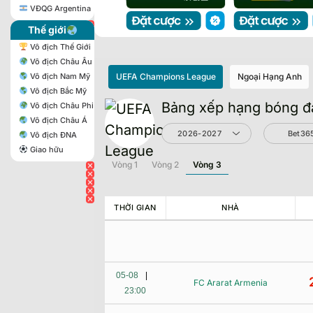
VĐQG Argentina
Thế giới
Vô địch Thế Giới
Vô địch Châu Âu
UEFA Champions League
Ngoại Hạng Anh
Vô địch Nam Mỹ
Vô địch Bắc Mỹ
Bảng xếp hạng bóng 
Vô địch Châu Phi
Vô địch Châu Á
2026-2027
Bet36
Vô địch ĐNA
Giao hữu
Vòng 1
Vòng 2
Vòng 3
THỜI GIAN
NHÀ
05-08
|
FC Ararat Armenia
23:00