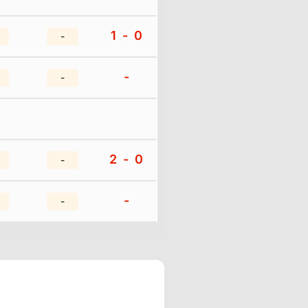
1
- 0
-
-
-
2
- 0
-
-
-