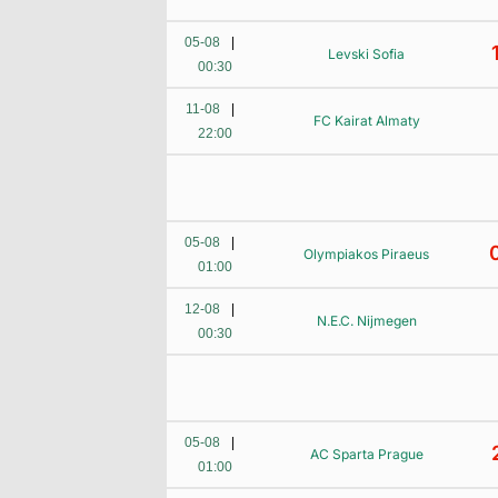
05-08
|
Levski Sofia
00:30
11-08
|
FC Kairat Almaty
22:00
05-08
|
Olympiakos Piraeus
01:00
12-08
|
N.E.C. Nijmegen
00:30
05-08
|
AC Sparta Prague
01:00