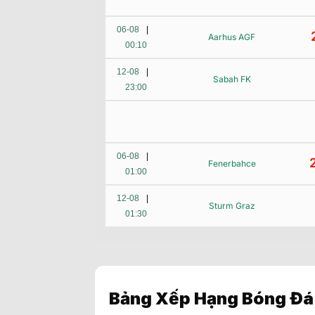
06-08
|
Aarhus AGF
00:10
12-08
|
Sabah FK
23:00
06-08
|
Fenerbahce
01:00
12-08
|
Sturm Graz
01:30
Bảng Xếp Hạng Bóng Đá