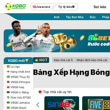
Bỏ
Soi kèo
Livescore
Tỷ lệ kèo
qua
nội
Anh
Tây Ban Nha
Đức
Pháp
dung
HOT
Kèo nhà cái 5
Nhận định kèo nhà cái
KQBD mới
La Liga
Bảng Xếp Hạng Bóng
Hạng nhất Anh
VĐQG Thụy Sỹ
VĐQG Ethiopia
VĐQG Iraq
Top nhà cái uy tín
VĐQG Li Băng
Giao hữu ĐTQG
VĐQG Jamaica
VĐQG Brazil