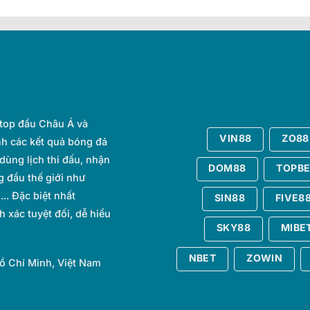
 top đầu Châu Á và
VIN88
ZO88
nh các kết quả bóng đá
ùng lịch thi đấu, nhận
DOM88
TOPB
g đầu thế giới như
... Đặc biệt nhất
SIN88
FIVE8
 xác tuyệt đối, dễ hiểu
SKY88
MIBE
NBET
ZOWIN
ồ Chí Minh, Việt Nam