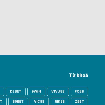
Từ khoá
DEBET
9WIN
VIVU88
FO88
ET
86BET
VIC88
RIK88
ZBET