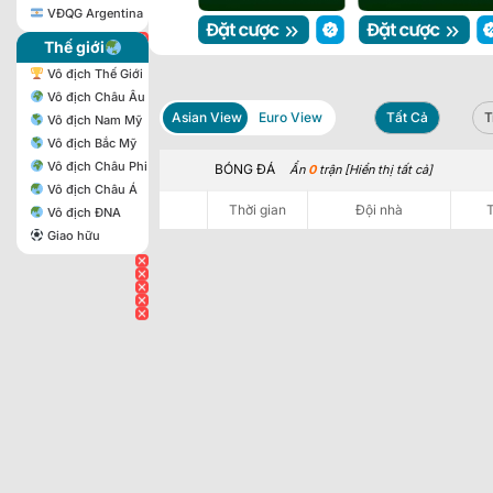
VĐQG Argentina
Thế giới
Vô địch Thế Giới
Vô địch Châu Âu
Asian View
Asian View
Euro View
Euro View
Tất Cả
Tỷ Lệ
Th
T
Vô địch Nam Mỹ
Vô địch Bắc Mỹ
Vô địch Châu Phi
BÓNG ĐÁ
BÓNG ĐÁ
Ẩn
0
trận [Hiển thị tất cả]
Vô địch Châu Á
Thời gian
Thời gian
Đội nhà
Đội nhà
T
T
Vô địch ĐNA
Giao hữu