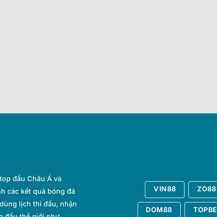
 top đầu Châu Á và
VIN88
ZO88
nh các kết quả bóng đá
ùng lịch thi đấu, nhận
DOM88
TOPB
g đầu thế giới như