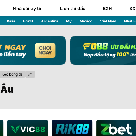
Nhà cái uy tín
Lịch thi đấu
BXH
BX
Italia
Brazil
Argentina
Mỹ
Mexico
Việt Nam
Nhật B
Kèo bóng đá
7m
 Âu