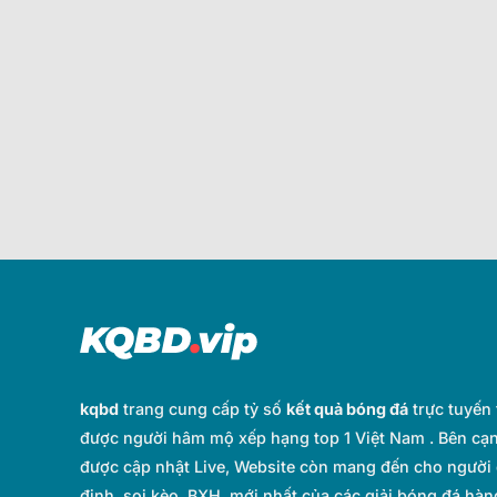
kqbd
trang cung cấp tỷ số
kết quả bóng đá
trực tuyến
được người hâm mộ xếp hạng top 1 Việt Nam . Bên cạ
được cập nhật Live, Website còn mang đến cho người d
định, soi kèo, BXH mới nhất của các giải bóng đá hàn