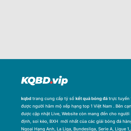
kqbd
trang cung cấp tỷ số
kết quả bóng đá
trực tuyến
được người hâm mộ xếp hạng top 1 Việt Nam . Bên cạ
được cập nhật Live, Website còn mang đến cho người d
định, soi kèo, BXH mới nhất của các giải bóng đá hàn
Ngoại Hạng Anh, La Liga, Bundesliga, Serie A, Ligue 1,.