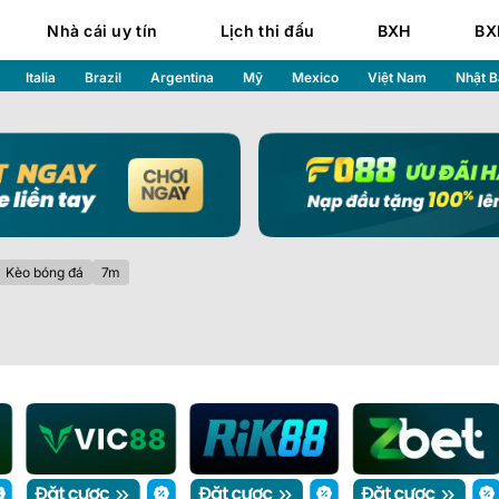
Nhà cái uy tín
Lịch thi đấu
BXH
BX
Italia
Brazil
Argentina
Mỹ
Mexico
Việt Nam
Nhật B
Kèo bóng đá
7m