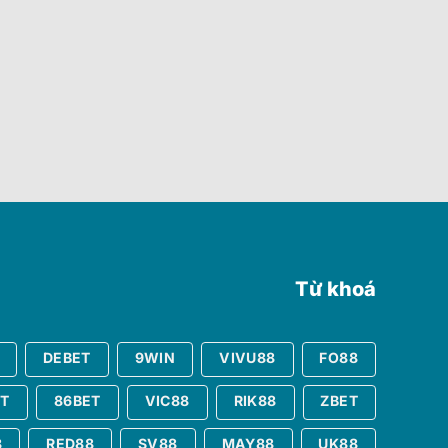
Từ khoá
DEBET
9WIN
VIVU88
FO88
ET
86BET
VIC88
RIK88
ZBET
8
RED88
SV88
MAY88
UK88