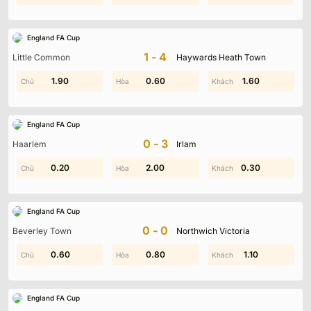
England FA Cup
1-4
Little Common
Haywards Heath Town
1.60
1.90
0.90
0.60
2.00
1.60
England FA Cup
0-3
Haarlem
Irlam
0.90
0.20
2.00
1.90
0.30
1.00
England FA Cup
0-0
Beverley Town
Northwich Victoria
0.60
1.80
0.80
1.00
0.60
1.10
England FA Cup