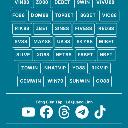
VIN88
ZO88
DEBET
9WIN
VIVU88
FO88
DOM88
TOPBET
86BET
VIC88
RIK88
ZBET
SIN88
FIVE88
RED88
SV88
MAY88
UK88
SKY88
MIBET
8LIVE
XO88
NET88
FABET
NBET
ZOWIN
NHATVIP
YO88
RIKVIP
GEMWIN
WIN79
SUNWIN
GO88
Tổng Biên Tập :
Lê Quang Linh