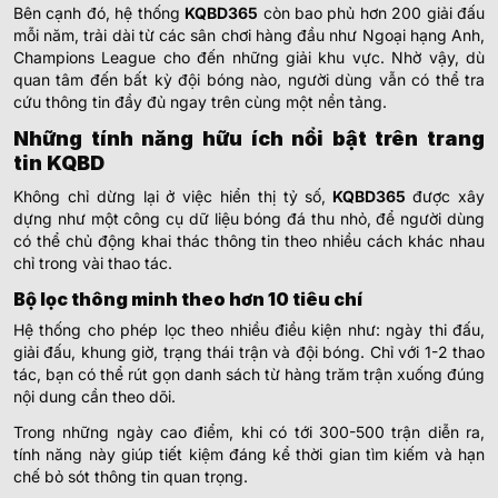
Bên cạnh đó, hệ thống
KQBD365
còn bao phủ hơn 200 giải đấu
mỗi năm, trải dài từ các sân chơi hàng đầu như Ngoại hạng Anh,
Champions League cho đến những giải khu vực. Nhờ vậy, dù
quan tâm đến bất kỳ đội bóng nào, người dùng vẫn có thể tra
cứu thông tin đầy đủ ngay trên cùng một nền tảng.
Những tính năng hữu ích nổi bật trên trang
tin KQBD
Không chỉ dừng lại ở việc hiển thị tỷ số,
KQBD365
được xây
dựng như một công cụ dữ liệu bóng đá thu nhỏ, để người dùng
có thể chủ động khai thác thông tin theo nhiều cách khác nhau
chỉ trong vài thao tác.
Bộ lọc thông minh theo hơn 10 tiêu chí
Hệ thống cho phép lọc theo nhiều điều kiện như: ngày thi đấu,
giải đấu, khung giờ, trạng thái trận và đội bóng. Chỉ với 1-2 thao
tác, bạn có thể rút gọn danh sách từ hàng trăm trận xuống đúng
nội dung cần theo dõi.
Trong những ngày cao điểm, khi có tới 300-500 trận diễn ra,
tính năng này giúp tiết kiệm đáng kể thời gian tìm kiếm và hạn
chế bỏ sót thông tin quan trọng.