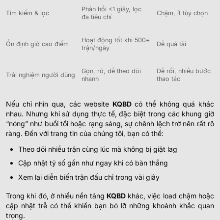
Phản hồi <1 giây, lọc
Tìm kiếm & lọc
Chậm, ít tùy chọn
đa tiêu chí
Hoạt động tốt khi 500+
Ổn định giờ cao điểm
Dễ quá tải
trận/ngày
Gọn, rõ, dễ theo dõi
Dễ rối, nhiều bước
Trải nghiệm người dùng
nhanh
thao tác
Nếu chỉ nhìn qua, các website
KQBD
có thể không quá khác
nhau. Nhưng khi sử dụng thực tế, đặc biệt trong các khung giờ
“nóng” như buổi tối hoặc rạng sáng, sự chênh lệch trở nên rất rõ
ràng. Đến với trang tin của chúng tôi, bạn có thể:
Theo dõi nhiều trận cùng lúc mà không bị giật lag
Cập nhật tỷ số gần như ngay khi có bàn thắng
Xem lại diễn biến trận đấu chỉ trong vài giây
Trong khi đó, ở nhiều nền tảng
KQBD
khác, việc load chậm hoặc
cập nhật trễ có thể khiến bạn bỏ lỡ những khoảnh khắc quan
trọng.