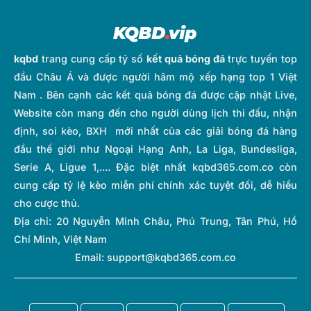
kqbd
trang cung cấp tỷ số
kết quả bóng đá
trực tuyến top
đầu Châu Á và được người hâm mộ xếp hạng top 1 Việt
Nam . Bên cạnh các kết quả bóng đá được cập nhật Live,
Website còn mang đến cho người dùng lịch thi đấu, nhận
định, soi kèo, BXH mới nhất của các giải bóng đá hàng
đầu thế giới như Ngoại Hạng Anh, La Liga, Bundesliga,
Serie A, Ligue 1,.... Đặc biệt nhất kqbd365.com.co còn
cung cấp tỷ lệ kèo miễn phí chính xác tuyệt đối, dễ hiểu
cho cược thủ.
Địa chỉ:
20 Nguyễn Minh Châu, Phú Trung, Tân Phú, Hồ
Chí Minh, Việt Nam
Email:
support@kqbd365.com.co