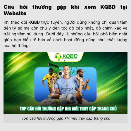
Câu hỏi thường gặp khi xem KQBD tại
Website
Khi theo dõi
KQBD
trực tuyến, người dùng không chỉ quan tâm
đến tỷ số mà còn chú ý đến tốc độ cập nhật, độ chính xác và
trải nghiệm sử dụng. Dưới đây là những câu hỏi phổ biến nhất
giúp bạn hiểu rõ hơn về cách hoạt động cũng như chất lượng
của hệ thống:
Top câu hỏi thường gặp khi mới truy cập trang chủ