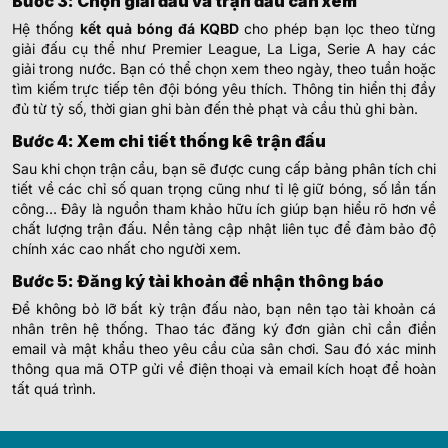
Bước 3: Chọn giải đấu và trận đấu cần xem
Hệ thống
kết quả bóng đá KQBD
cho phép bạn lọc theo từng
giải đấu cụ thể như Premier League, La Liga, Serie A hay các
giải trong nước. Bạn có thể chọn xem theo ngày, theo tuần hoặc
tìm kiếm trực tiếp tên đội bóng yêu thích. Thông tin hiển thị đầy
đủ từ tỷ số, thời gian ghi bàn đến thẻ phạt và cầu thủ ghi bàn.
Bước 4: Xem chi tiết thống kê trận đấu
Sau khi chọn trận cầu, bạn sẽ được cung cấp bảng phân tích chi
tiết về các chỉ số quan trọng cũng như tỉ lệ giữ bóng, số lần tấn
công… Đây là nguồn tham khảo hữu ích giúp bạn hiểu rõ hơn về
chất lượng trận đấu. Nền tảng cập nhật liên tục để đảm bảo độ
chính xác cao nhất cho người xem.
Bước 5: Đăng ký tài khoản để nhận thông báo
Để không bỏ lỡ bất kỳ trận đấu nào, bạn nên tạo tài khoản cá
nhân trên hệ thống. Thao tác đăng ký đơn giản chỉ cần điền
email và mật khẩu theo yêu cầu của sân chơi. Sau đó xác minh
thông qua mã OTP gửi về điện thoại và email kích hoạt để hoàn
tất quá trình.