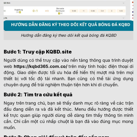
Hướng dẫn đăng ký theo dõi kết quả bóng đá KQBD
Bước 1: Truy cập KQBD.site
Người dùng có thể truy cập vào nền tảng thông qua trình duyệt
web
https://kqbd365.com.co/
trên máy tính hoặc điện thoại di
động. Giao diện được tối ưu hóa để hiển thị mượt mà trên mọi
thiết bị với tốc độ tải nhanh. Bạn cũng có thể tải ứng dụng
chuyên dụng để trải nghiệm thuận tiện hơn khi di chuyển.
Bước 2: Tìm tra cứu kết quả
Ngay trên trang chủ, bạn sẽ thấy danh mục rõ ràng về các trận
đấu đang diễn ra và đã kết thúc. Menu điều hướng được thiết
kế trực quan giúp người dùng dễ dàng tìm thấy thông tin mình
cần. Chỉ cần một cú nhấp chuột là bạn đã vào đúng mục mong
muốn.