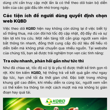
dùng chỉ cần truy cập một lần là có thể theo dõi toàn bộ diễn
biến của các giải đấu lớn nhỏ trong ngày.
Các tiện ích để người dùng quyết định chọn
web KQBD
Việc theo dõi
KQBD
hiện nay không còn dừng lại ở việc biết tỷ
số thắng thua, mà còn đòi hỏi tốc độ cập nhật, độ đầy đủ và sự
tiện lợi khi tra cứu. Một nền tảng tốt cần giúp người xem nắm
bắt thông tin nhanh, đồng thời cung cấp đủ dữ liệu để hiểu rõ
diễn biến mà không phải chuyển qua nhiều nguồn. Tại website
của chúng tôi, bạn sẽ được trải nghiệm trọn vẹn các tính năng:
Tra cứu nhanh, phản hồi gần như tức thì
Như đã chiaa sẻ, tốc độ xử lý là yếu tố được thiết kế tinh gọn rõ
rệt. Khi tìm kiếm
KQBD,
hệ thống trả về kết quả gần như ngay
lập tức, hạn chế tối đa thời gian chờ. Đặc biệt trong những
khung giờ cao điểm, khi nhiều diễn ra cùng lúc, người xem vẫn
có thể kiểm tra thông tin một cách mượt mà mà không bị gián
đoạn hay quá tải.