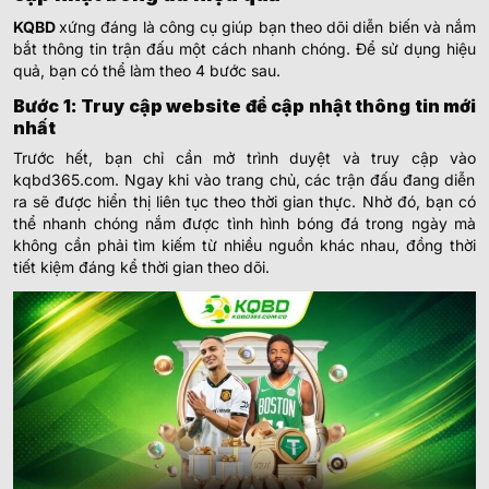
KQBD
xứng đáng là công cụ giúp bạn theo dõi diễn biến và nắm
bắt thông tin trận đấu một cách nhanh chóng. Để sử dụng hiệu
quả, bạn có thể làm theo 4 bước sau.
Bước 1: Truy cập website để cập nhật thông tin mới
nhất
Trước hết, bạn chỉ cần mở trình duyệt và truy cập vào
kqbd365.com
. Ngay khi vào trang chủ, các trận đấu đang diễn
ra sẽ được hiển thị liên tục theo thời gian thực. Nhờ đó, bạn có
thể nhanh chóng nắm được tình hình bóng đá trong ngày mà
không cần phải tìm kiếm từ nhiều nguồn khác nhau, đồng thời
tiết kiệm đáng kể thời gian theo dõi.