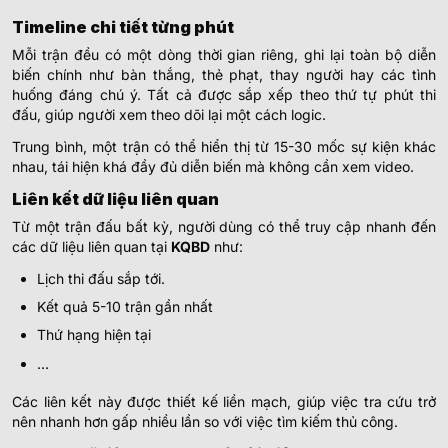
Timeline chi tiết từng phút
Mỗi trận đều có một dòng thời gian riêng, ghi lại toàn bộ diễn
biến chính như bàn thắng, thẻ phạt, thay người hay các tình
huống đáng chú ý. Tất cả được sắp xếp theo thứ tự phút thi
đấu, giúp người xem theo dõi lại một cách logic.
Trung bình, một trận có thể hiển thị từ 15-30 mốc sự kiện khác
nhau, tái hiện khá đầy đủ diễn biến mà không cần xem video.
Liên kết dữ liệu liên quan
Từ một trận đấu bất kỳ, người dùng có thể truy cập nhanh đến
các dữ liệu liên quan tại
KQBD
như:
Lịch thi đấu sắp tới.
Kết quả 5-10 trận gần nhất
Thứ hạng hiện tại
…
Các liên kết này được thiết kế liền mạch, giúp việc tra cứu trở
nên nhanh hơn gấp nhiều lần so với việc tìm kiếm thủ công.