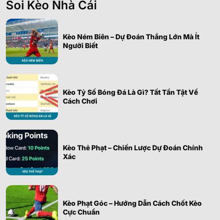
Soi Kèo Nhà Cái
Kèo Ném Biên – Dự Đoán Thắng Lớn Mà Ít
Người Biết
Kèo Tỷ Số Bóng Đá Là Gì? Tất Tần Tật Về
Cách Chơi
Kèo Thẻ Phạt – Chiến Lược Dự Đoán Chính
Xác
Kèo Phạt Góc – Hướng Dẫn Cách Chốt Kèo
Cực Chuẩn