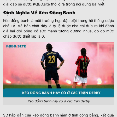
giải đáp sẽ được KQBD.site thổ lộ ra trong nội dung bài viết.
Định Nghĩa Về Kèo Đồng Banh
Kèo đồng banh là một trường hợp đặc biệt trong hệ thống cược
châu Á. Về bản chất đây là tỷ lệ được nhà cái đưa ra khi đánh
giá hai đội bóng có sức mạnh tương đương nhua, do đó mức
chấp được thiết lập là 0.
Kèo đồng banh hay có ở các trận derby
Sự hấp dẫn của kèo đồng banh nằm ở tính công bằng, kết quả