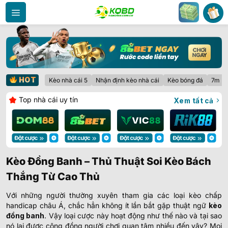
Bỏ
qua
nội
dung
HOT
Kèo nhà cái 5
Nhận định kèo nhà cái
Kèo bóng đá
7m
Top nhà cái uy tín
Xem tất cả
Kèo Đồng Banh – Thủ Thuật Soi Kèo Bách
Thắng Từ Cao Thủ
Với những người thường xuyên tham gia các loại kèo chấp
handicap châu Á, chắc hẳn không ít lần bắt gặp thuật ngữ
kèo
đồng banh
. Vậy loại cược này hoạt động như thế nào và tại sao
nó lại được cộng đồng người chơi quan tâm nhiều đến vậy? Mọi