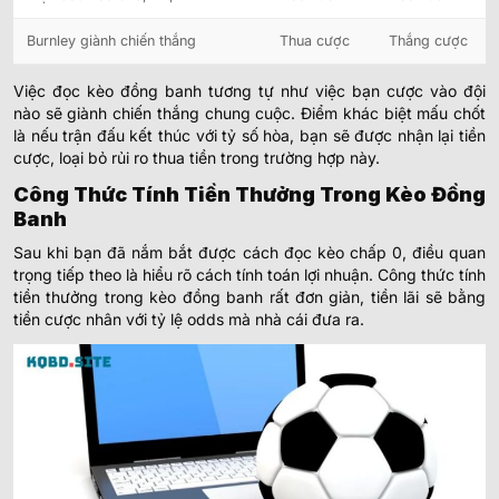
Burnley giành chiến thắng
Thua cược
Thắng cược
Việc đọc kèo đồng banh tương tự như việc bạn cược vào đội
nào sẽ giành chiến thắng chung cuộc. Điểm khác biệt mấu chốt
là nếu trận đấu kết thúc với tỷ số hòa, bạn sẽ được nhận lại tiền
cược, loại bỏ rủi ro thua tiền trong trường hợp này.
Công Thức Tính Tiền Thưởng Trong Kèo Đồng
Banh
Sau khi bạn đã nắm bắt được cách đọc kèo chấp 0, điều quan
trọng tiếp theo là hiểu rõ cách tính toán lợi nhuận. Công thức tính
tiền thưởng trong kèo đồng banh rất đơn giản, tiền lãi sẽ bằng
tiền cược nhân với tỷ lệ odds mà nhà cái đưa ra.