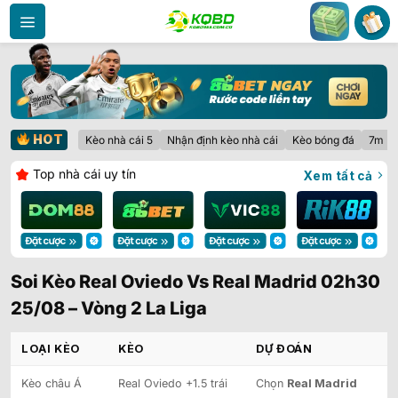
Bỏ
qua
nội
dung
HOT
Kèo nhà cái 5
Nhận định kèo nhà cái
Kèo bóng đá
7m
Top nhà cái uy tín
Xem tất cả
Soi Kèo Real Oviedo Vs Real Madrid 02h30
25/08 – Vòng 2 La Liga
LOẠI KÈO
KÈO
DỰ ĐOÁN
Kèo châu Á
Real Oviedo +1.5 trái
Chọn
Real Madrid