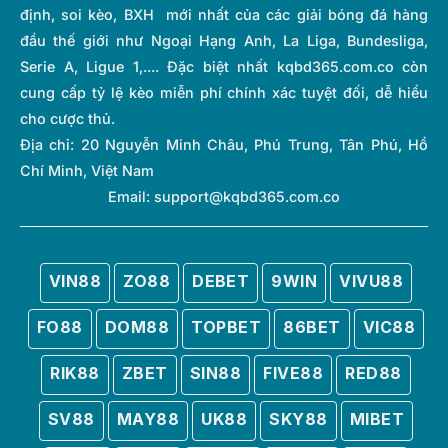
định, soi kèo, BXH mới nhất của các giải bóng đá hàng
đầu thế giới như Ngoại Hạng Anh, La Liga, Bundesliga,
Serie A, Ligue 1,.... Đặc biệt nhất kqbd365.com.co còn
cung cấp tỷ lệ kèo miễn phí chính xác tuyệt đối, dễ hiểu
cho cược thủ.
Địa chỉ:
20 Nguyễn Minh Châu, Phú Trung, Tân Phú, Hồ
Chí Minh, Việt Nam
Email:
support@kqbd365.com.co
VIN88
ZO88
DEBET
9WIN
VIVU88
FO88
DOM88
TOPBET
86BET
VIC88
RIK88
ZBET
SIN88
FIVE88
RED88
SV88
MAY88
UK88
SKY88
MIBET