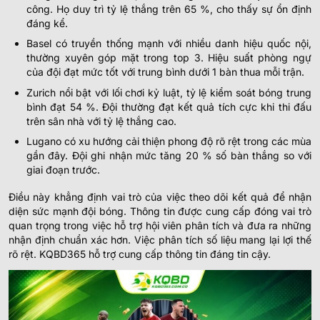
công. Họ duy trì tỷ lệ thắng trên 65 %, cho thấy sự ổn định
đáng kể.
Basel có truyền thống mạnh với nhiều danh hiệu quốc nội,
thường xuyên góp mặt trong top 3. Hiệu suất phòng ngự
của đội đạt mức tốt với trung bình dưới 1 bàn thua mỗi trận.
Zurich nổi bật với lối chơi kỷ luật, tỷ lệ kiểm soát bóng trung
bình đạt 54 %. Đội thường đạt kết quả tích cực khi thi đấu
trên sân nhà với tỷ lệ thắng cao.
Lugano có xu hướng cải thiện phong độ rõ rệt trong các mùa
gần đây. Đội ghi nhận mức tăng 20 % số bàn thắng so với
giai đoạn trước.
Điều này khẳng định vai trò của việc theo dõi kết quả để nhận
diện sức mạnh đội bóng. Thông tin được cung cấp đóng vai trò
quan trọng trong việc hỗ trợ hội viên phân tích và đưa ra những
nhận định chuẩn xác hơn. Việc phân tích số liệu mang lại lợi thế
rõ rệt. KQBD365 hỗ trợ cung cấp thông tin đáng tin cậy.