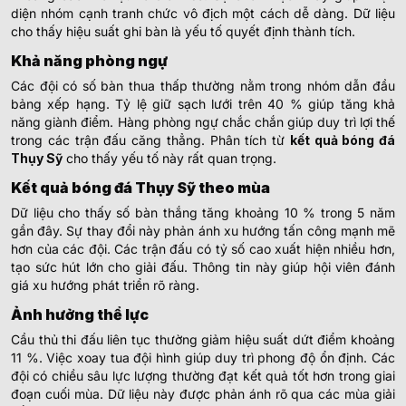
diện nhóm cạnh tranh chức vô địch một cách dễ dàng. Dữ liệu
cho thấy hiệu suất ghi bàn là yếu tố quyết định thành tích.
Khả năng phòng ngự
Các đội có số bàn thua thấp thường nằm trong nhóm dẫn đầu
bảng xếp hạng. Tỷ lệ giữ sạch lưới trên 40 % giúp tăng khả
năng giành điểm. Hàng phòng ngự chắc chắn giúp duy trì lợi thế
trong các trận đấu căng thẳng. Phân tích từ
kết quả bóng đá
Thụy Sỹ
cho thấy yếu tố này rất quan trọng.
Kết quả bóng đá Thụy Sỹ theo mùa
Dữ liệu cho thấy số bàn thắng tăng khoảng 10 % trong 5 năm
gần đây. Sự thay đổi này phản ánh xu hướng tấn công mạnh mẽ
hơn của các đội. Các trận đấu có tỷ số cao xuất hiện nhiều hơn,
tạo sức hút lớn cho giải đấu. Thông tin này giúp hội viên đánh
giá xu hướng phát triển rõ ràng.
Ảnh hưởng thể lực
Cầu thủ thi đấu liên tục thường giảm hiệu suất dứt điểm khoảng
11 %. Việc xoay tua đội hình giúp duy trì phong độ ổn định. Các
đội có chiều sâu lực lượng thường đạt kết quả tốt hơn trong giai
đoạn cuối mùa. Dữ liệu này được phản ánh rõ qua các mùa giải