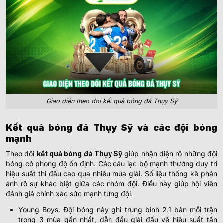
Giao diện theo dõi kết quả bóng đá Thụy Sỹ
Kết quả bóng đá Thụy Sỹ và các đội bóng
mạnh
Theo dõi
kết quả bóng đá Thụy Sỹ
giúp nhận diện rõ những đội
bóng có phong độ ổn định. Các câu lạc bộ mạnh thường duy trì
hiệu suất thi đấu cao qua nhiều mùa giải. Số liệu thống kê phản
ánh rõ sự khác biệt giữa các nhóm đội. Điều này giúp hội viên
đánh giá chính xác sức mạnh từng đội.
Young Boys. Đội bóng này ghi trung bình 2.1 bàn mỗi trận
trong 3 mùa gần nhất, dẫn đầu giải đấu về hiệu suất tấn