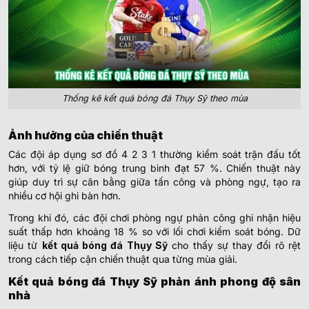
Thống kê kết quả bóng đá Thụy Sỹ theo mùa
Ảnh hưởng của chiến thuật
Các đội áp dụng sơ đồ 4 2 3 1 thường kiểm soát trận đấu tốt
hơn, với tỷ lệ giữ bóng trung bình đạt 57 %. Chiến thuật này
giúp duy trì sự cân bằng giữa tấn công và phòng ngự, tạo ra
nhiều cơ hội ghi bàn hơn.
Trong khi đó, các đội chơi phòng ngự phản công ghi nhận hiệu
suất thấp hơn khoảng 18 % so với lối chơi kiểm soát bóng. Dữ
liệu từ
kết quả bóng đá
Thụy Sỹ
cho thấy sự thay đổi rõ rệt
trong cách tiếp cận chiến thuật qua từng mùa giải.
Kết quả bóng đá Thụy Sỹ phản ánh phong độ sân
nhà