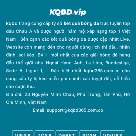
kqbd
trang cung cấp tỷ số
kết quả bóng đá
trực tuyến top
đầu Châu Á và được người hâm mộ xếp hạng top 1 Việt
Nam . Bên cạnh các kết quả bóng đá được cập nhật Live,
Website còn mang đến cho người dùng lịch thi đấu, nhận
định, soi kèo, BXH mới nhất của các giải bóng đá hàng
đầu thế giới như Ngoại Hạng Anh, La Liga, Bundesliga,
Serie A, Ligue 1,.... Đặc biệt nhất kqbd365.com.co còn
cung cấp tỷ lệ kèo miễn phí chính xác tuyệt đối, dễ hiểu
cho cược thủ.
Địa chỉ:
20 Nguyễn Minh Châu, Phú Trung, Tân Phú, Hồ
Chí Minh, Việt Nam
Email:
support@kqbd365.com.co
VIN88
ZO88
DEBET
9WIN
VIVU88