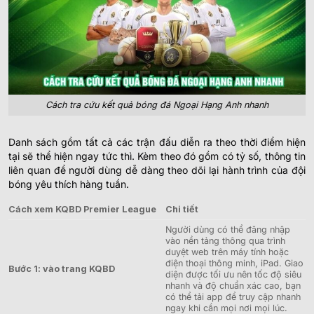
Cách tra cứu kết quả bóng đá Ngoại Hạng Anh nhanh
Danh sách gồm tất cả các trận đấu diễn ra theo thời điểm hiện
tại sẽ thể hiện ngay tức thì. Kèm theo đó gồm có tỷ số, thông tin
liên quan để người dùng dễ dàng theo dõi lại hành trình của đội
bóng yêu thích hàng tuần.
Cách xem KQBD Premier League
Chi tiết
Người dùng có thể đăng nhập
vào nền tảng thông qua trình
duyệt web trên máy tính hoặc
điện thoại thông minh, iPad. Giao
Bước 1: vào trang KQBD
diện được tối ưu nên tốc độ siêu
nhanh và độ chuẩn xác cao, bạn
có thể tải app để truy cập nhanh
ngay khi cần mọi nơi mọi lúc.