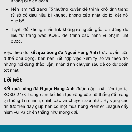
không bị gián đoạn.
Nên làm mới trang F5 thường xuyên để tránh khỏi tình trạng
tỷ số có dấu hiệu bị khựng, không cập nhật do lỗi kết nối
cục bộ.
Tuyệt đối không nhấn link không rõ nguồn gốc, chỉ dùng dữ
liệu từ trang web KQBD để tránh các hành vi phạm luật
cược.
Việc theo dõi
kết quả bóng đá Ngoại Hạng Anh
trực tuyến luôn
ở thế chủ động, bạn nên kết hợp việc xem tỷ số và theo dõi
những nội dung thảo luận, nhận định chuyên sâu để có dự đoán
tốt nhất.
Lời kết
Kết quả bóng đá Ngoại Hạng Anh
được cập nhật liên tục tại
KQBD 24/7. Trang cam kết liên tục nâng cấp hệ thống để mang
lại thông tin nhanh, chính xác và chuyên sâu nhất. Hy vọng các
tin tức trên đây giúp bạn có một mùa bóng Premier League đầy
niềm vui và chiến thắng như mong đợi.