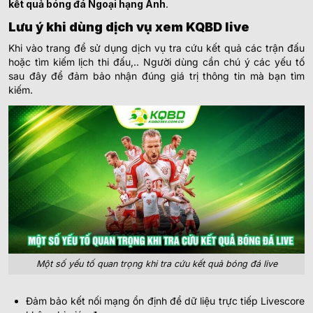
kết quả bóng đá Ngoại hạng Anh
.
Lưu ý khi dùng dịch vụ xem KQBD live
Khi vào trang để sử dụng dịch vụ tra cứu kết quả các trận đấu
hoặc tìm kiếm lịch thi đấu,.. Người dùng cần chú ý các yếu tố
sau đây để đảm bảo nhận đúng giá trị thông tin mà bạn tìm
kiếm.
Một số yếu tố quan trọng khi tra cứu kết quả bóng đá live
Đảm bảo kết nối mạng ổn định để dữ liệu trực tiếp Livescore