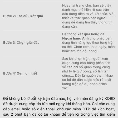
Ngay tại trang chủ, bạn sẽ thấy
danh mục thể hiện rõ các trận
đấu đang diễn ra và kết thúc. Với
Bước 2: Tra cứu kết quả
thiết kế trực quan nên người
dùng dễ dàng tìm thấy thông tin
đang cần.
Hệ thống
kết quả bóng đá
Ngoại hạng Anh
cho phép bạn
Bước 3: Chọn giải đấu
dùng tính năng lọc theo từng trận
cụ thể. Chọn xem theo ngày, tuần
hoặc tìm tên đội bóng.
Sau khi chọn trận, người xem
được cung cấp bảng phân tích
về các chỉ số quan trọng cũng
như tỷ lệ giữ bóng, số lần tấn
Bước 4: Xem chi tiết
công,… Đây là nguồn tham khảo
có lợi để dân cược hiểu rõ chất
lượng trận để dự đoán chính
xác.
Để không bỏ lỡ bất kỳ trận đấu nào, hội viên nên đăng ký KQBD
để được cung cấp tin tức mới ngay khi thông báo. Chỉ cần cung
cấp email hoặc số điện thoại, chờ xác minh OTP để kích hoạt,
sau 2 phút bạn đã có tài khoản để tiện lợi trong việc tìm kiếm