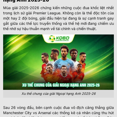
Mùa giải 2025-2026 chứng kiến những cuộc đua khốc liệt nhất
trong lịch sử giải Premier League. Không còn là thế độc tôn của
một hay 2 đội bóng, giải đấu hiện tại đang là sự cạnh tranh gay
gắt giữa các thế lực truyền thống và thế hệ mới đang chiếm ưu
thế nhờ sự hậu thuẫn mạnh về tài chính và chiến thuật.
Xu thế chung của giải Ngoại hạng Anh 2025-26
Sau 26 vòng đấu, bên cạnh cuộc đua vô địch căng thẳng giữa
Manchester City vs Arsenal các thống kê cá nhân cũng thu hút