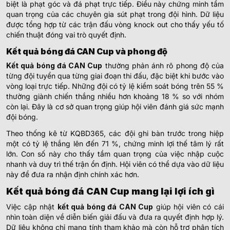
biệt là phạt góc và đá phạt trực tiếp. Điều này chứng minh tầm
quan trọng của các chuyên gia sút phạt trong đội hình. Dữ liệu
được tổng hợp từ các trận đấu vòng knock out cho thấy yếu tố
chiến thuật đóng vai trò quyết định.
Kết quả bóng đá CAN Cup và phong độ
Kết quả bóng đá
CAN Cup
thường phản ánh rõ phong độ của
từng đội tuyển qua từng giai đoạn thi đấu, đặc biệt khi bước vào
vòng loại trực tiếp. Những đội có tỷ lệ kiểm soát bóng trên 55 %
thường giành chiến thắng nhiều hơn khoảng 18 % so với nhóm
còn lại. Đây là cơ sở quan trọng giúp hội viên đánh giá sức mạnh
đội bóng.
Theo thống kê từ KQBD365, các đội ghi bàn trước trong hiệp
một có tỷ lệ thắng lên đến 71 %, chứng minh lợi thế tâm lý rất
lớn. Con số này cho thấy tầm quan trọng của việc nhập cuộc
nhanh và duy trì thế trận ổn định. Hội viên có thể dựa vào dữ liệu
này để đưa ra nhận định chính xác hơn.
Kết quả bóng đá CAN Cup mang lại lợi ích gì
Việc cập nhật
kết quả bóng đá CAN Cup
giúp hội viên có cái
nhìn toàn diện về diễn biến giải đấu và đưa ra quyết định hợp lý.
Dữ liệu không chỉ mang tính tham khảo mà còn hỗ trợ phân tích