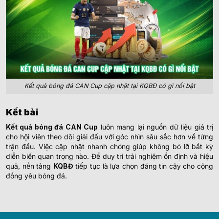
Kết quả bóng đá CAN Cup cập nhật tại KQBĐ có gì nổi bật
Kết bài
Kết quả bóng đá CAN Cup
luôn mang lại nguồn dữ liệu giá trị
cho hội viên theo dõi giải đấu với góc nhìn sâu sắc hơn về từng
trận đấu. Việc cập nhật nhanh chóng giúp không bỏ lỡ bất kỳ
diễn biến quan trọng nào. Để duy trì trải nghiệm ổn định và hiệu
quả, nền tảng
KQBĐ
tiếp tục là lựa chọn đáng tin cậy cho cộng
đồng yêu bóng đá.