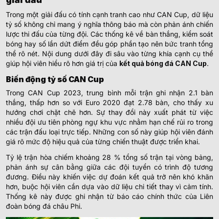
Trong một giải đấu có tính cạnh tranh cao như CAN Cup, dữ liệu
tỷ số không chỉ mang ý nghĩa thông báo mà còn phản ánh chiến
lược thi đấu của từng đội. Các thống kê về bàn thắng, kiểm soát
bóng hay số lần dứt điểm đều góp phần tạo nên bức tranh tổng
thể rõ nét. Nội dung dưới đây đi sâu vào từng khía cạnh cụ thể
giúp hội viên hiểu rõ hơn giá trị của
kết quả bóng đá CAN Cup
.
Biến động tỷ số CAN Cup
Trong CAN Cup 2023, trung bình mỗi trận ghi nhận 2.1 bàn
thắng, thấp hơn so với Euro 2020 đạt 2.78 bàn, cho thấy xu
hướng chơi chặt chẽ hơn. Sự thay đổi này xuất phát từ việc
nhiều đội ưu tiên phòng ngự khu vực nhằm hạn chế rủi ro trong
các trận đấu loại trực tiếp. Những con số này giúp hội viên đánh
giá rõ mức độ hiệu quả của từng chiến thuật được triển khai.
Tỷ lệ trận hòa chiếm khoảng 28 % tổng số trận tại vòng bảng,
phản ánh sự cân bằng giữa các đội tuyển có trình độ tương
đương. Điều này khiến việc dự đoán kết quả trở nên khó khăn
hơn, buộc hội viên cần dựa vào dữ liệu chi tiết thay vì cảm tính.
Thống kê này được ghi nhận từ báo cáo chính thức của Liên
đoàn bóng đá châu Phi.