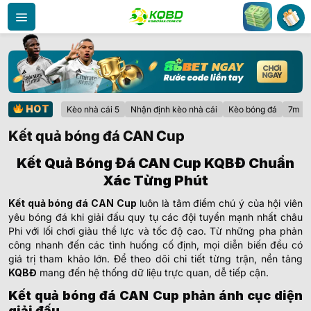
Bỏ
qua
nội
dung
HOT
Kèo nhà cái 5
Nhận định kèo nhà cái
Kèo bóng đá
7m
Kết quả bóng đá CAN Cup
Kết Quả Bóng Đá CAN Cup KQBĐ Chuẩn
Xác Từng Phút
Kết quả bóng đá CAN Cup
luôn là tâm điểm chú ý của hội viên
yêu bóng đá khi giải đấu quy tụ các đội tuyển mạnh nhất châu
Phi với lối chơi giàu thể lực và tốc độ cao. Từ những pha phản
công nhanh đến các tình huống cố định, mọi diễn biến đều có
giá trị tham khảo lớn. Để theo dõi chi tiết từng trận, nền tảng
KQBĐ
mang đến hệ thống dữ liệu trực quan, dễ tiếp cận.
Kết quả bóng đá CAN Cup phản ánh cục diện
giải đấu