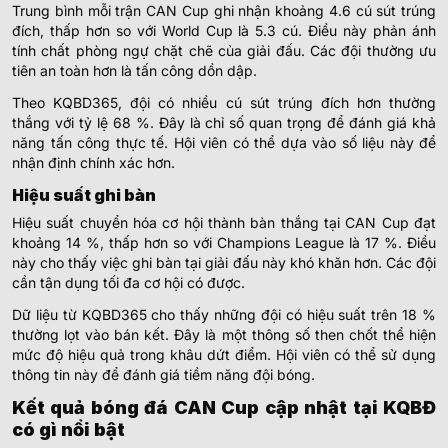
Trung bình mỗi trận CAN Cup ghi nhận khoảng 4.6 cú sút trúng
đích, thấp hơn so với World Cup là 5.3 cú. Điều này phản ánh
tính chất phòng ngự chặt chẽ của giải đấu. Các đội thường ưu
tiên an toàn hơn là tấn công dồn dập.
Theo KQBD365, đội có nhiều cú sút trúng đích hơn thường
thắng với tỷ lệ 68 %. Đây là chỉ số quan trọng để đánh giá khả
năng tấn công thực tế. Hội viên có thể dựa vào số liệu này để
nhận định chính xác hơn.
Hiệu suất ghi bàn
Hiệu suất chuyển hóa cơ hội thành bàn thắng tại CAN Cup đạt
khoảng 14 %, thấp hơn so với Champions League là 17 %. Điều
này cho thấy việc ghi bàn tại giải đấu này khó khăn hơn. Các đội
cần tận dụng tối đa cơ hội có được.
Dữ liệu từ KQBD365 cho thấy những đội có hiệu suất trên 18 %
thường lọt vào bán kết. Đây là một thông số then chốt thể hiện
mức độ hiệu quả trong khâu dứt điểm. Hội viên có thể sử dụng
thông tin này để đánh giá tiềm năng đội bóng.
Kết quả bóng đá CAN Cup cập nhật tại KQBĐ
có gì nổi bật