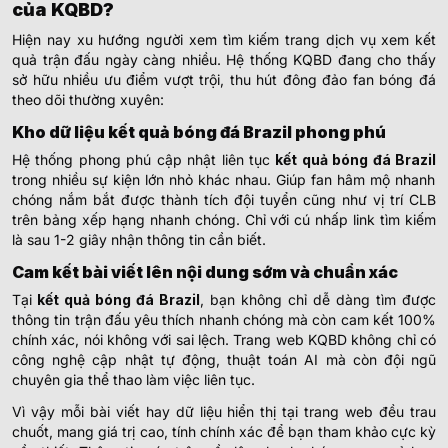
của KQBD?
Hiện nay xu hướng người xem tìm kiếm trang dịch vụ xem kết
quả trận đấu ngày càng nhiều. Hệ thống KQBD đang cho thấy
sở hữu nhiều ưu điểm vượt trội, thu hút đông đảo fan bóng đá
theo dõi thường xuyên:
Kho dữ liệu kết quả bóng đá Brazil phong phú
Hệ thống phong phú cập nhật liên tục
kết quả bóng đá Brazil
trong nhiều sự kiện lớn nhỏ khác nhau. Giúp fan hâm mộ nhanh
chóng nắm bắt được thành tích đội tuyển cũng như vị trí CLB
trên bảng xếp hạng nhanh chóng. Chỉ với cú nhấp link tìm kiếm
là sau 1-2 giây nhận thông tin cần biết.
Cam kết bài viết lên nội dung sớm và chuẩn xác
Tại
kết quả bóng đá Brazil
, bạn không chỉ dễ dàng tìm được
thông tin trận đấu yêu thích nhanh chóng mà còn cam kết 100%
chính xác, nói không với sai lệch. Trang web KQBD không chỉ có
công nghệ cập nhật tự động, thuật toán AI mà còn đội ngũ
chuyên gia thể thao làm việc liên tục.
Vì vậy mỗi bài viết hay dữ liệu hiển thị tại trang web đều trau
chuốt, mang giá trị cao, tính chính xác để bạn tham khảo cực kỳ