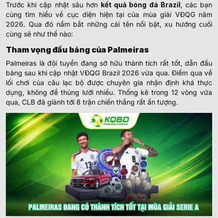
Trước khi cập nhật sâu hơn
kết quả bóng đá Brazil
, các bạn
cùng tìm hiểu về cục diện hiện tại của mùa giải VĐQG năm
2026. Qua đó nắm bắt những cái tên nổi bật, xu hướng cuối
cùng sẽ như thế nào:
Tham vọng đầu bảng của Palmeiras
Palmeiras là đội tuyển đang sở hữu thành tích rất tốt, dẫn đầu
bảng sau khi cập nhật VĐQG Brazil 2026 vừa qua. Điểm qua về
lối chơi của câu lạc bộ được chuyên gia nhận định khá thực
dụng, không để thủng lưới nhiều. Thống kê trong 12 vòng vừa
qua, CLB đã giành tới 8 trận chiến thắng rất ấn tượng.