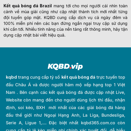
Kết quả bóng đá Brazil
mang tới cho mọi người cái nhìn toàn
cảnh về mùa giải cũng như cập nhật thành tích mới nhất từng
đội tuyển góp mặt. KQBD cung cấp dịch vụ cả ngày đêm và
100% miễn phí nên các bạn đừng ngần ngại truy cập sử dụng
khi cần tới. Nhiều tính năng của nền tảng rất thông minh, hãy tận
dụng cập nhật bài viết hiệu quả.
kqbd
trang cung cấp tỷ số
kết quả bóng đá
trực tuyến top
đầu Châu Á và được người hâm mộ xếp hạng top 1 Việt
Nam . Bên cạnh các kết quả bóng đá được cập nhật Live,
Website còn mang đến cho người dùng lịch thi đấu, nhận
định, soi kèo, BXH mới nhất của các giải bóng đá hàng
đầu thế giới như Ngoại Hạng Anh, La Liga, Bundesliga,
Serie A, Ligue 1,.... Đặc biệt nhất kqbd365.com.co còn
cung cấp tỷ lệ kèo miễn phí chính xác tuyệt đối, dễ hiểu