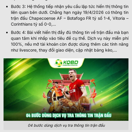
Bước 3: Hệ thống tiếp nhận yêu cầu lập tức hiển thị thông tin
liên quan bên dưới. Chẳng hạn ngày 19/4/2026 có thông tin
trận đấu Chapecoense AF – Botafogo FR tỷ số 1-4, Vitoria –
Corinthians tỷ số 0-0,…
Bước 4: Bài viết hiển thị đầy đủ thông tin về trận đấu mà bạn
quan tâm khi nhấp vào tiêu đề cụ thể. Dịch vụ này miễn phí
100%, nếu mở tài khoản còn được dùng thêm các tính năng
như livescore, thay đổi giao diện, cập nhật bảng kèo,…
04 bước dùng dịch vụ tra thông tin trận đấu