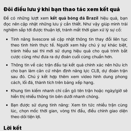
Đôi điều lưu ý khi bạn thao tác xem kết quả
Để có những lượt xem
kết quả bóng đá Brazil
hiệu quả, bạn
đọc nên cập nhật những lưu ý cần thiết. Như vậy giúp mình trải
nghiệm sắp tới được thuận lợi, tránh mất thời gian xử lý sự cố:
Tính năng livescore sẽ cập nhật thông tin thay đổi liên tục
theo tình hình thực tế. Người xem hãy chú ý sự khác biệt,
tránh hiểu sai thì mới sử dụng hiệu quả cho quá trình bắt
cược cũng như đưa ra dự đoán cuối cùng chuẩn hơn.
Thông tin về các trận đấu tại kết quả chính xác nên hữu ích
cho bạn làm căn cứ nhận định năng lực CLB, dự đoán trận
sau đó. Chú ý kết hợp thêm xem video hình dung phong
cách, lối đá, thành tích trên bảng xếp hạng.
Khung tìm kiếm nhanh chỉ cần gõ tên trận hoặc ngày/giờ sẽ
hiển thị nhiều thông tin bên dưới nhanh chóng.
Bạn được sử dụng tính năng: Xem tin tức nhiều trận cùng
lúc, chọn mốc thời gian, vòng thi đấu, điều chỉnh giao diện
theo dõi tiện lợi.
Lời kết