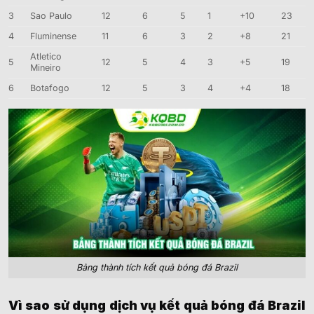
3
Sao Paulo
12
6
5
1
+10
23
4
Fluminense
11
6
3
2
+8
21
Atletico
5
12
5
4
3
+5
19
Mineiro
6
Botafogo
12
5
3
4
+4
18
Bảng thành tích kết quả bóng đá Brazil
Vì sao sử dụng dịch vụ kết quả bóng đá Brazil