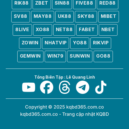
RIK88
ZBET
SIN88
FIVE88
RED88
SV88
MAY88
UK88
SKY88
MIBET
8LIVE
XO88
NET88
FABET
NBET
ZOWIN
NHATVIP
YO88
RIKVIP
GEMWIN
WIN79
SUNWIN
GO88
Tổng Biên Tập :
Lê Quang Linh
Copyright © 2025 kqbd365.com.co
kqbd365.com.co - Trang cập nhật KQBD