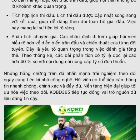
lỡ khoảnh khắc quan trọng.
Tích hợp lịch thi đấu. Lịch thi đấu được cập nhật song song
với kết quả, giúp dễ dàng theo dõi toàn bộ giải đấu. Việc
này mang lại sự tiện lợi rõ ràng.
Phân tích chuyên gia. Các nhận định đi kèm giúp hội viên
hiểu rõ hơn về diễn biến trận đấu và chiến thuật của từng đội
tuyển. Đây là yếu tố quan trọng trong việc đánh giá tổng
thể. Theo thống kê, các bài phân tích có tỷ lệ đọc lại cao
hơn 40 % so với nội dung chỉ cung cấp tỷ số đơn thuần.
Những bằng chứng trên đã nhấn mạnh trải nghiệm theo dõi
ngày càng tiện lợi nhờ công nghệ. Hội viên có thể tiếp cận thông
tin nhanh chóng, chính xác và đầy đủ. Nền tảng hiện đại giúp tối
ưu hóa việc theo dõi. KQBD365 tiếp tục đóng vai trò nguồn dữ
liệu đáng tin cậy.