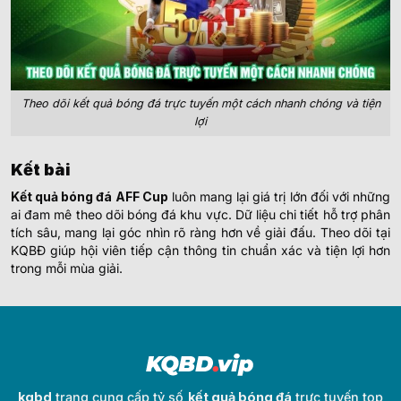
Theo dõi kết quả bóng đá trực tuyến một cách nhanh chóng và tiện
lợi
Kết bài
Kết quả bóng đá AFF Cup
luôn mang lại giá trị lớn đối với những
ai đam mê theo dõi bóng đá khu vực. Dữ liệu chi tiết hỗ trợ phân
tích sâu, mang lại góc nhìn rõ ràng hơn về giải đấu. Theo dõi tại
KQBĐ giúp hội viên tiếp cận thông tin chuẩn xác và tiện lợi hơn
trong mỗi mùa giải.
kqbd
trang cung cấp tỷ số
kết quả bóng đá
trực tuyến top