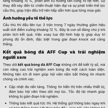
tăng khoảng 15 %, phản ánh xu hướng tấn công rõ rệt hơn. Sự
thay đổi này đến từ chiến thuật hiện đại và sự phát triển thể lực
cầu thủ, giúp trận đấu trở nên hấp dẫn hơn qua từng mùa giải.
Ảnh hưởng yếu tố thể lực
Cầu thủ thi đấu liên tục 3 trận trong 7 ngày thường giảm hiệu
suất dứt điểm xuống khoảng 12 %. Đây là con số đáng chú ý khi
phân tích kết quả. Việc xoay tua đội hình hợp lý giúp duy trì
phong độ ổn định, đặc biệt trong giai đoạn knock out căng
thẳng.
Kết quả bóng đá AFF Cup và trải nghiệm
người xem
Theo dõi
kết quả bóng đá AFF Cup
không chỉ để biết tỷ số, mà
còn nâng cao trải nghiệm xem bóng đá một cách toàn diện.
Những tiện ích đi kèm giúp hội viên nắm bắt thông tin nhanh
chóng và chính xác.
Cập nhật đa nền tảng. Thông tin hiển thị trên nhiều thiết bị,
đảm bảo hội viên theo dõi mọi lúc. Tốc độ tải nhanh giúp
không bị gián đoạn trải nghiệm.
Thông báo kết quả tức thì. Hệ thống gửi thông báo ngay khi
có bàn thắng hoặc kết thúc trận đấu, giúp hội viên không bỏ