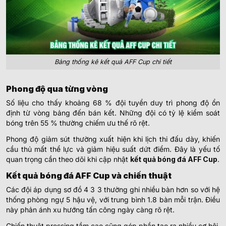
Bảng thống kê kết quả AFF Cup chi tiết
Phong độ qua từng vòng
Số liệu cho thấy khoảng 68 % đội tuyển duy trì phong độ ổn
định từ vòng bảng đến bán kết. Những đội có tỷ lệ kiểm soát
bóng trên 55 % thường chiếm ưu thế rõ rệt.
Phong độ giảm sút thường xuất hiện khi lịch thi đấu dày, khiến
cầu thủ mất thể lực và giảm hiệu suất dứt điểm. Đây là yếu tố
quan trọng cần theo dõi khi cập nhật
kết quả bóng đá
AFF Cup
.
Kết quả bóng đá AFF Cup và chiến thuật
Các đội áp dụng sơ đồ 4 3 3 thường ghi nhiều bàn hơn so với hệ
thống phòng ngự 5 hậu vệ, với trung bình 1.8 bàn mỗi trận. Điều
này phản ánh xu hướng tấn công ngày càng rõ rệt.
Chiến thuật pressing tầm cao cũng góp phần tạo ra nhiều cơ hội,