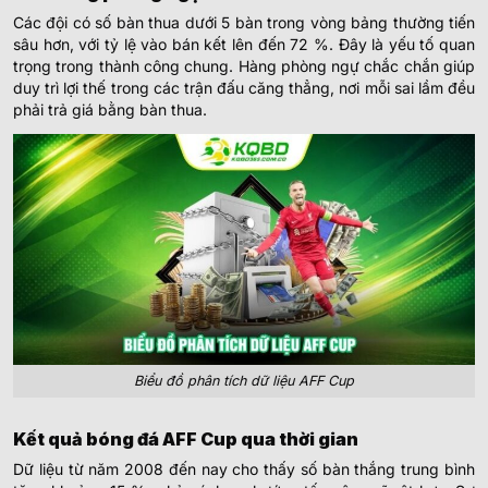
Các đội có số bàn thua dưới 5 bàn trong vòng bảng thường tiến
sâu hơn, với tỷ lệ vào bán kết lên đến 72 %. Đây là yếu tố quan
trọng trong thành công chung. Hàng phòng ngự chắc chắn giúp
duy trì lợi thế trong các trận đấu căng thẳng, nơi mỗi sai lầm đều
phải trả giá bằng bàn thua.
Biểu đồ phân tích dữ liệu AFF Cup
Kết quả bóng đá AFF Cup qua thời gian
Dữ liệu từ năm 2008 đến nay cho thấy số bàn thắng trung bình