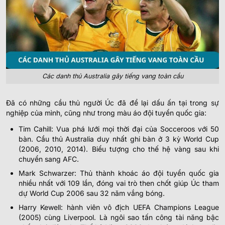
Các danh thủ Australia gây tiếng vang toàn cầu
Đã có những cầu thủ người Úc đã để lại dấu ấn tại trong sự
nghiệp của mình, cũng như trong màu áo đội tuyển quốc gia:
Tim Cahill: Vua phá lưới mọi thời đại của Socceroos với 50
bàn. Cầu thủ Australia duy nhất ghi bàn ở 3 kỳ World Cup
(2006, 2010, 2014). Biểu tượng cho thế hệ vàng sau khi
chuyển sang AFC.
Mark Schwarzer: Thủ thành khoác áo đội tuyển quốc gia
nhiều nhất với 109 lần, đóng vai trò then chốt giúp Úc tham
dự World Cup 2006 sau 32 năm vắng bóng.
Harry Kewell: hành viên vô địch UEFA Champions League
(2005) cùng Liverpool. Là ngôi sao tấn công tài năng bậc