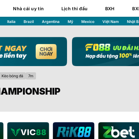
Nhà cái uy tín
Lịch thi đấu
BXH
BX
Italia
Brazil
Argentina
Mỹ
Mexico
Việt Nam
Nhật B
Kèo bóng đá
7m
HAMPIONSHIP