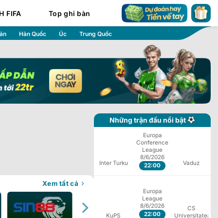
H FIFA
Top ghi bàn
ản
Hàn Quốc
Úc
Trung Quốc
Những trận đấu nổi bật
Europa
Conference
League
8/6/2026
Inter Turku
Vaduz
22:00
Xem tất cả
Europa
League
8/6/2026
CS
22:00
KuPS
Universitatea