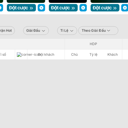
eo Giải Đấu
rận Hot
Giải Đấu
Sbobet
Tỉ Lệ
Theo Giải Đấu
HDP
HDP
ỉ số
ỉ số
Đội khách
Đội khách
Chủ
Chủ
Tỷ lệ
Tỷ lệ
Khách
Khách
Không có dữ liệu vui lòng chọn bộ lọc khác