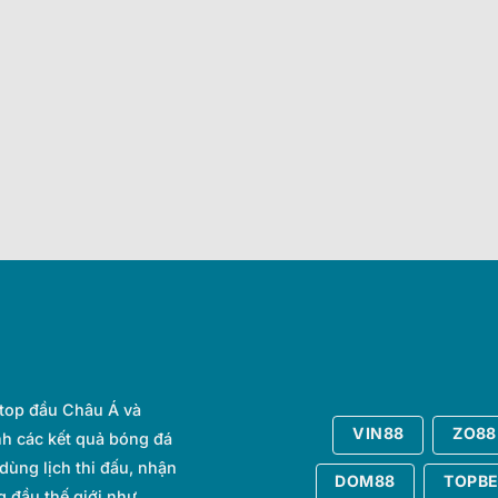
 top đầu Châu Á và
VIN88
ZO88
nh các kết quả bóng đá
ùng lịch thi đấu, nhận
DOM88
TOPB
g đầu thế giới như